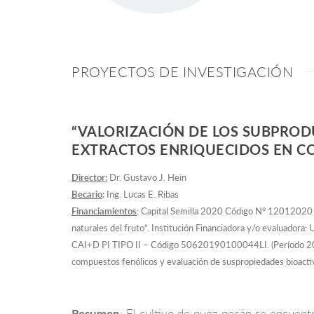
PROYECTOS DE INVESTIGACIÓN
“VALORIZACIÓN DE LOS SUBPRODU
EXTRACTOS ENRIQUECIDOS EN CO
Director:
Dr. Gustavo J. Hein
Becario
:
Ing. Lucas E. Ribas
Financiamientos
: Capital Semilla 2020 Código N° 12012020 (P
naturales del fruto”. Institución Financiadora y/o evaluadora: 
CAI+D PI TIPO II – Código 50620190100044LI. (Período 2021 –
compuestos fenólicos y evaluación de suspropiedades bioactiva
Resumen
: El cultivo de nuez pecán se encuent