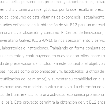
que aquellas personas con problemas gastrointestinales, celi
ber dicha vitamina a nivel gástrico, por lo que resulta impresc
nto del consumo de esta vitamina es exponencial, actualmente
s estudios enfocados en la obtención de vit B12 para un merca
an una mayor absorción y consumo. El Centro de Innovación, T
versitario Gálvez (CUG-UNL), brinda asesoramiento y servici
 laboratorios e instituciones. Trabajando en forma conjunta con
rtalecimiento y contribuyendo en nuevos desarrollos, sobre to
da de preservación de la salud. En este contexto, el objetivo
epas inocuas como propionibacterium, lactobacilos, u otros) de
reutilización de los mismos), y aumentar su estabilidad en el
es bioactivas en modelos in vitro e in vivo. La obtención de v
dad de transferencia para una actividad económica promisoria,
 el país. Este proyecto permitirá la obtención de vit B12 enca