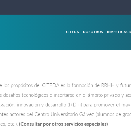
CITEDA
NOSOTROS
INVESTIGAC
 los propósitos del CITEDA es la formación de RRHH y futur
 desafíos tecnológicos e insertarse en el ámbito privado y ac
igación, innovación y desarrollo (I+D+i) para promover el may
ntes actores del Centro Universitario Gálvez (alumnos de gra
es, etc.).
(Consultar por otros servicios especiales)