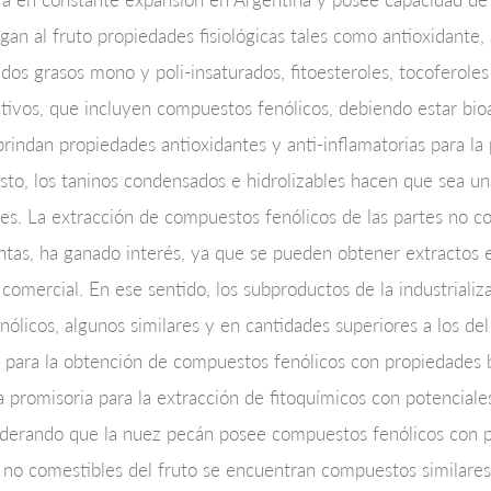
n al fruto propiedades fisiológicas tales como antioxidante, a
idos grasos mono y poli-insaturados, fitoesteroles, tocoferoles
tivos, que incluyen compuestos fenólicos, debiendo estar bioa
rindan propiedades antioxidantes y anti-inflamatorias para la 
esto, los taninos condensados e hidrolizables hacen que sea u
tes. La extracción de compuestos fenólicos de las partes no c
lantas, ha ganado interés, ya que se pueden obtener extractos
 comercial. En ese sentido, los subproductos de la industrializ
nólicos, algunos similares y en cantidades superiores a los d
co para la obtención de compuestos fenólicos con propiedades 
promisoria para la extracción de fitoquímicos con potenciale
nsiderando que la nuez pecán posee compuestos fenólicos con 
s no comestibles del fruto se encuentran compuestos similares