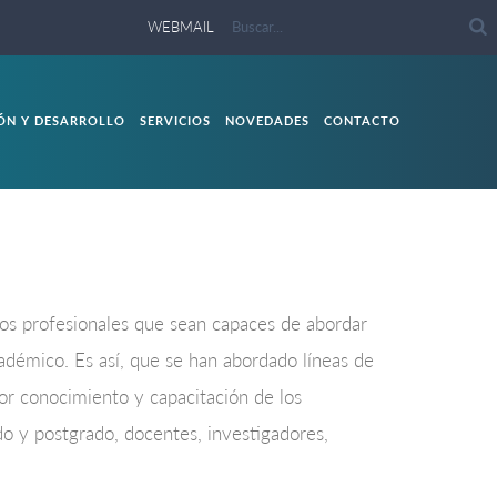
WEBMAIL
IÓN Y DESARROLLO
SERVICIOS
NOVEDADES
CONTACTO
os profesionales que sean capaces de abordar
adémico. Es así, que se han abordado líneas de
or conocimiento y capacitación de los
do y postgrado, docentes, investigadores,