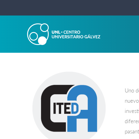
Uno de
nuevos
invest
difere
pasant