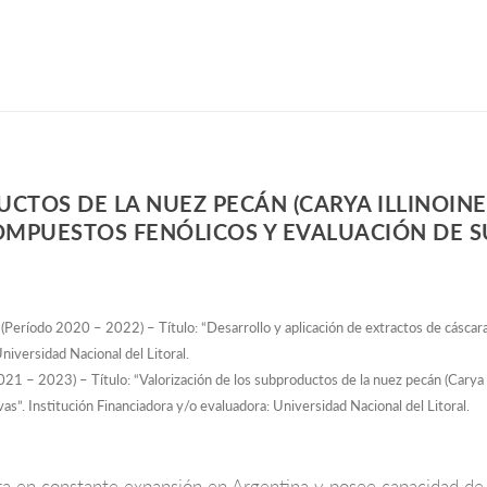
CTOS DE LA NUEZ PECÁN (CARYA ILLINOINE
MPUESTOS FENÓLICOS Y EVALUACIÓN DE S
eríodo 2020 – 2022) – Título: “Desarrollo y aplicación de extractos de cáscara
Universidad Nacional del Litoral.
 2023) – Título: “Valorización de los subproductos de la nuez pecán (Carya ill
s”. Institución Financiadora y/o evaluadora: Universidad Nacional del Litoral.
ra en constante expansión en Argentina y posee capacidad de 