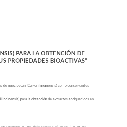
NSIS) PARA LA OBTENCIÓN DE
US PROPIEDADES BIOACTIVAS”
s de nuez pecán (Carya illinoinensis) como conservantes
inoinensis) para la obtención de extractos enriquecidos en
adaptarse a los diferentes climas. La nuez